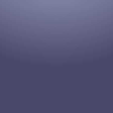
Todos estamos llamados a involucrarnos
en la viña de Dios, y la cosecha está
llena. Si te sientes llamado a ayudar, ¡por
favor, hazte voluntario!