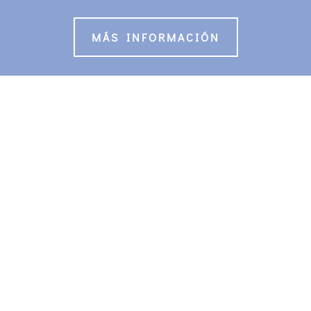
MÁS INFORMACIÓN
Creación .
Redención .
Restauración .
Vivimos en un mundo roto, pero la
seguridad de la redención y la
alegría de la restauración nos
mantienen en pie.