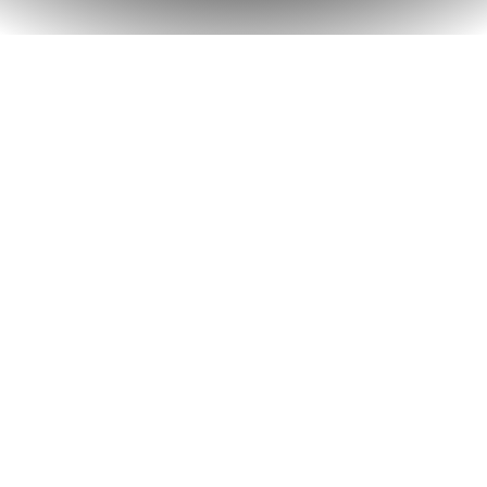
Quiénes somos
About
Chldren(k-6)
Young Adults
Our Mission
Próximos pasos
Groups
Serving