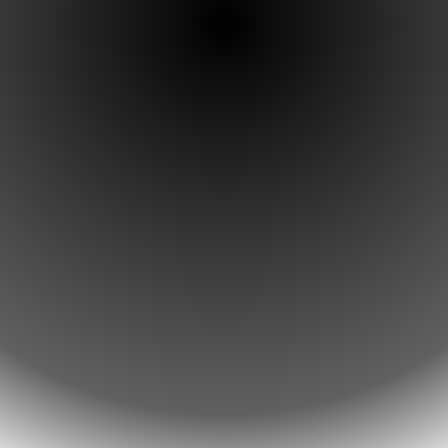
First Saturday of the Month (Sep. – Jun)
9:15–10:30am
Second Saturday of the Month (Sep. –
Jun)
10:30–12:30pm